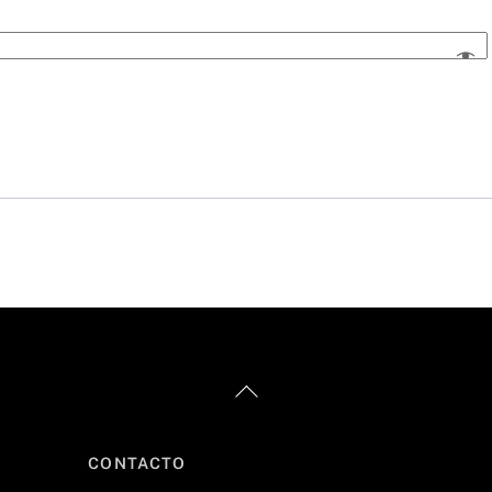
Back
To
Top
CONTACTO