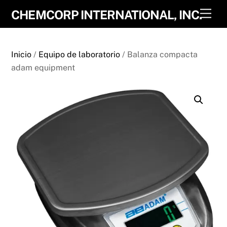
Skip
Men
CHEMCORP INTERNATIONAL, INC.
to
content
Inicio
/
Equipo de laboratorio
/ Balanza compacta
adam equipment