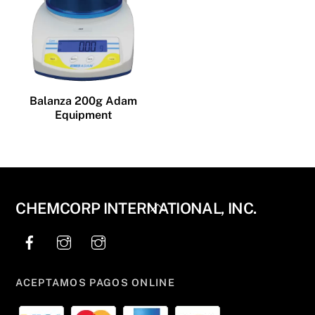
Balanza 200g Adam
Equipment
Back
CHEMCORP INTERNATIONAL, INC.
To
Top
ACEPTAMOS PAGOS ONLINE