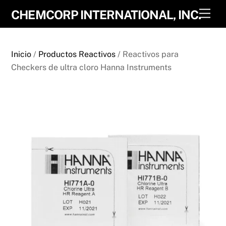
Skip
Men
CHEMCORP INTERNATIONAL, INC.
to
content
Inicio
/
Productos Reactivos
/ Reactivos para
Checkers de ultra cloro Hanna Instruments