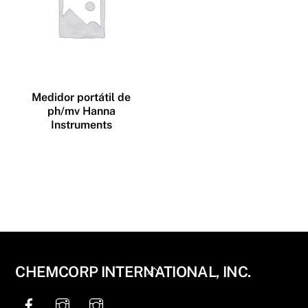
Medidor portátil de
ph/mv Hanna
Instruments
Back
CHEMCORP INTERNATIONAL, INC.
To
Top