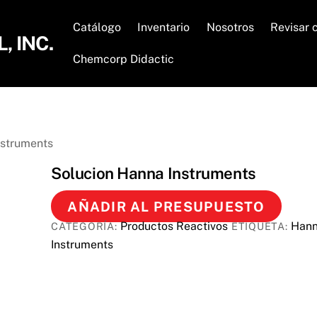
Catálogo
Inventario
Nosotros
Revisar 
 INC.
Chemcorp Didactic
nstruments
Solucion Hanna Instruments
AÑADIR AL PRESUPUESTO
Productos Reactivos
Han
CATEGORÍA:
ETIQUETA:
Instruments