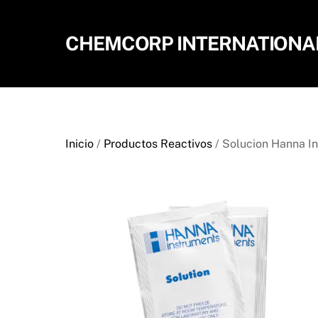
Skip
to
CHEMCORP INTERNATIONAL,
content
Inicio
/
Productos Reactivos
/ Solucion Hanna I