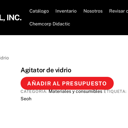
Catálogo
Inventario
Nosotros
Revisar 
 INC.
Chemcorp Didactic
idrio
Agitator de vidrio
AÑADIR AL PRESUPUESTO
Materiales y consumibles
CATEGORÍA:
ETIQUETA:
Seoh