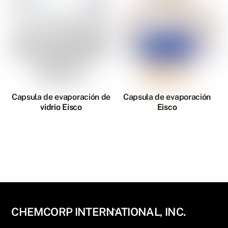
Capsula de evaporación de
Capsula de evaporación
vidrio Eisco
Eisco
Back
CHEMCORP INTERNATIONAL, INC.
To