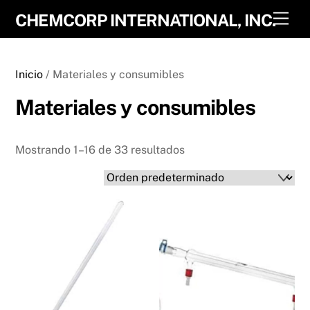
Skip
Men
CHEMCORP INTERNATIONAL, INC.
to
content
Inicio
/ Materiales y consumibles
Materiales y consumibles
Mostrando 1–16 de 33 resultados