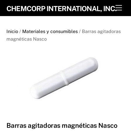
Skip
Men
CHEMCORP INTERNATIONAL, INC.
to
content
Inicio
/
Materiales y consumibles
/ Barras agitadoras
magnéticas Nasco
Barras agitadoras magnéticas Nasco