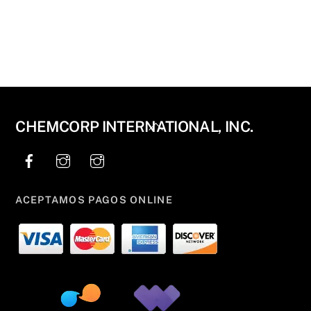
Back
CHEMCORP INTERNATIONAL, INC.
To
Top
ACEPTAMOS PAGOS ONLINE